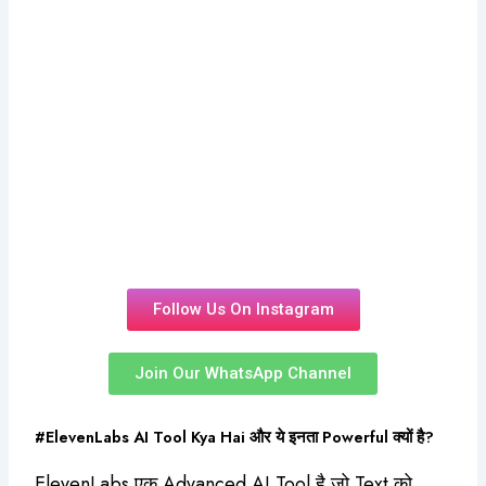
Gateway
CashFree Payment Gateway
Approval
☆
☆
☆
☆
☆
₹
5,500.00
₹
4,460.00
Add to Cart
Follow Us On Instagram
Join Our WhatsApp Channel
#ElevenLabs AI Tool Kya Hai और ये इनता Powerful क्यों है?
ElevenLabs एक Advanced AI Tool है जो Text को