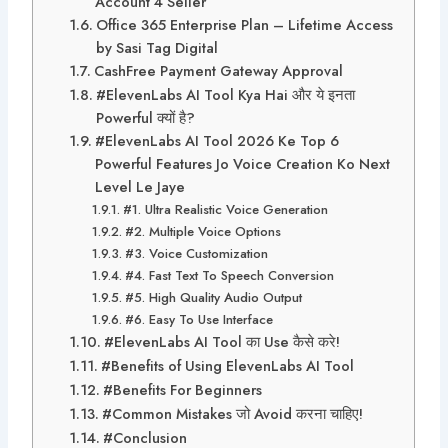
Account 4 Seller
Office 365 Enterprise Plan – Lifetime Access
by Sasi Tag Digital
CashFree Payment Gateway Approval
#ElevenLabs AI Tool Kya Hai और ये इनता
Powerful क्यों है?
#ElevenLabs AI Tool 2026 Ke Top 6
Powerful Features Jo Voice Creation Ko Next
Level Le Jaye
#1. Ultra Realistic Voice Generation
#2. Multiple Voice Options
#3. Voice Customization
#4. Fast Text To Speech Conversion
#5. High Quality Audio Output
#6. Easy To Use Interface
#ElevenLabs AI Tool का Use कैसे करे!
#Benefits of Using ElevenLabs AI Tool
#Benefits For Beginners
#Common Mistakes जो Avoid करना चाहिए!
#Conclusion