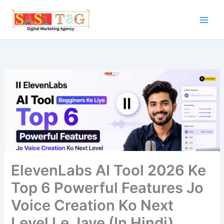
Skip
to
content
ElevenLabs AI Tool 2026 Ke
Top 6 Powerful Features Jo
Voice Creation Ko Next
Level Le Jaye (In Hindi)